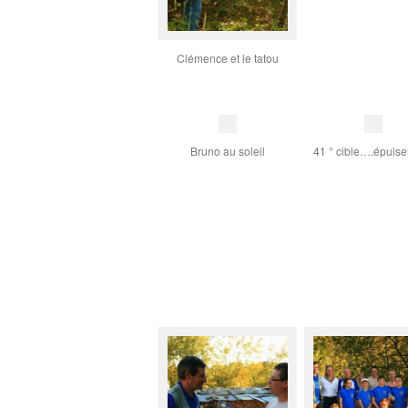
Clémence et le tatou
Bruno au soleil
41 ° cible….épuise