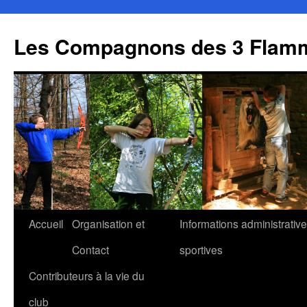
Aller
au
Les Compagnons des 3 Flamm
contenu
Accueil
Organisation et
Informations administrative
Contact
sportives
Contributeurs à la vie du
club