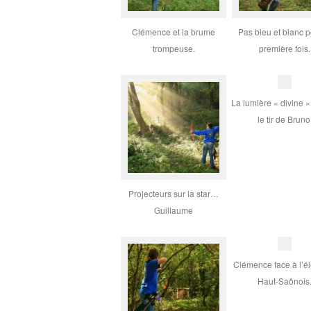
Clémence et la brume
Pas bleu et blanc p
trompeuse.
première fois.
La lumière « divine »
le tir de Bruno
Projecteurs sur la star…
Guillaume
Clémence face à l’é
Haut-Saônois