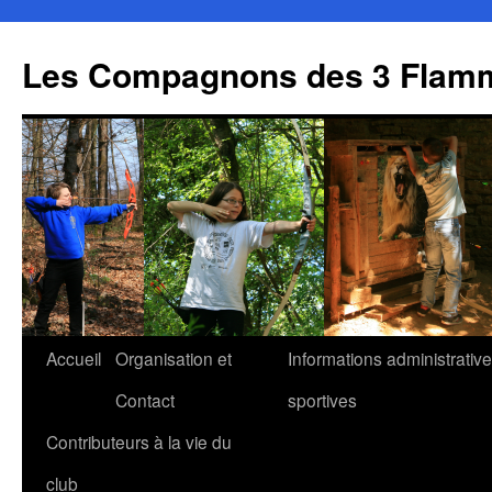
Aller
au
Les Compagnons des 3 Flamm
contenu
Accueil
Organisation et
Informations administrative
Contact
sportives
Contributeurs à la vie du
club