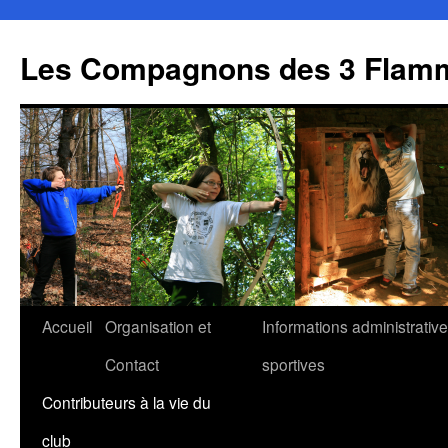
Aller
au
Les Compagnons des 3 Flamm
contenu
Accueil
Organisation et
Informations administrative
Contact
sportives
Contributeurs à la vie du
club